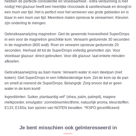
hebben de perfecte consistentie en vloeibaarheid - extra verdunning is niet
nodig! Het glazuur heeft een heerlijke chocolade & vanillesmaak en droogt in
een mum van tijd. Het is perfect voor het versieren van grote gebieden en is
klaar in een mum van tijd. Meerdere malen opnieuw te verwarmen. Kleuren
zijn onderling te mengen.
Gebruiksaanwijzing magnetron: Giet de gewenste hoeveelheid SuperDrops
in een voor de magnetron geschikte kom. Verwarm gedurende 30 seconden
in de magnetron (800 watt). Roer en verwarm opnieuw gedurende 20
seconden. Herhaal dit tot de SuperDrops volledig gesmolten zijn. Voor
vloeibaar glazuur: direct gebruiken. Voor dik glazuur: laat enkele minuten
afkoelen.
Gebruiksaanwijzing au bain marie: Verwarm water in een steelpan (niet
koken). Giet SuperDrops in een hittebestendige kom. Zet de kom op de pan
en smelt al roerend de SuperDrops. Belangrijk: Zorg ervoor dat er geen
water in de kom komt!
Ingrediënten: Suiker, plantaardig vet* (shea, palm, palmpit), magere
melkpoeder, emulgator: zonnebloemlecithine; natuurlijk aroma, kleurstoffen:
E133, E160a; kan sporen van NOTEN bevatten. *RSPO gecertificeerd.
Je bent misschien ook geïnteresseerd in