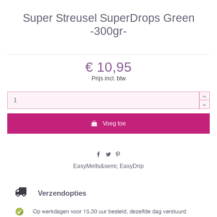
Super Streusel SuperDrops Green
-300gr-
€ 10,95
Prijs incl. btw
Voeg toe
EasyMelts&semi; EasyDrip
Verzendopties