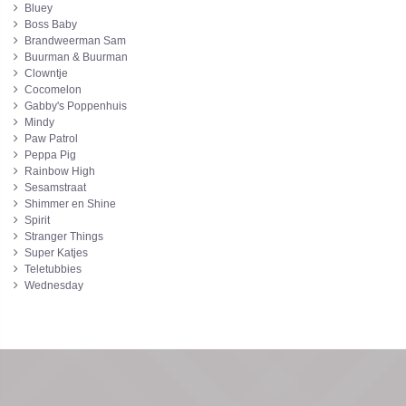
Bluey
Boss Baby
Brandweerman Sam
Buurman & Buurman
Clowntje
Cocomelon
Gabby's Poppenhuis
Mindy
Paw Patrol
Peppa Pig
Rainbow High
Sesamstraat
Shimmer en Shine
Spirit
Stranger Things
Super Katjes
Teletubbies
Wednesday