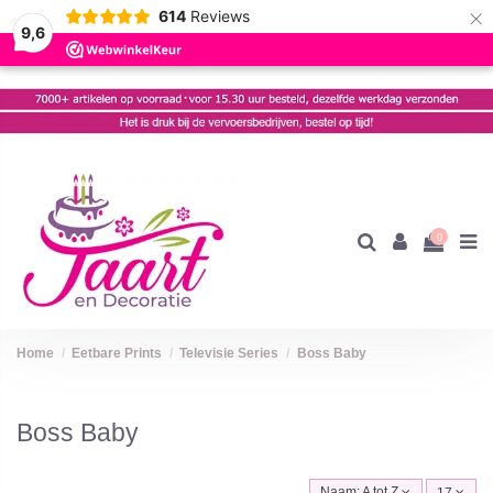
×
614
Reviews
9,6
0
Home
Eetbare Prints
Televisie Series
Boss Baby
Boss Baby
Naam: A tot Z
17