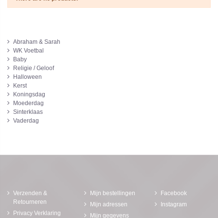
Abraham & Sarah
WK Voetbal
Baby
Religie / Geloof
Halloween
Kerst
Koningsdag
Moederdag
Sinterklaas
Vaderdag
Verzenden &
Mijn bestellingen
Facebook
Retourneren
Mijn adressen
Instagram
Privacy Verklaring
Mijn gegevens