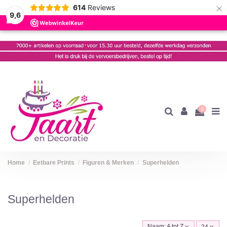
×
614
Reviews
9,6
0
Home
Eetbare Prints
Figuren & Merken
Superhelden
Superhelden
Naam: A tot Z
24