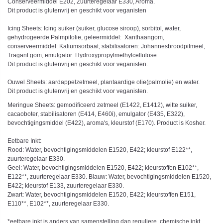
Conserveermiddel E202, Zuurteregelaar E330, Aroma.
Dit product is glutenvrij en geschikt voor veganisten
Icing Sheets: Icing suiker (suiker, glucose siroop), sorbitol, water,
gehydrogeerde Palmpitolie, geleermiddel: Xanthaangom,
conserveermiddel: Kaliumsorbaat, stabilisatoren: Johannesbroodpitmeel,
Tragant gom, emulgator: Hydroxypropylmethylcellulose.
Dit product is glutenvrij en geschikt voor veganisten.
Ouwel Sheets: aardappelzetmeel, plantaardige olie(palmolie) en water.
Dit product is glutenvrij en geschikt voor veganisten.
Meringue Sheets: gemodificeerd zetmeel (E1422, E1412), witte suiker,
cacaoboter, stabilisatoren (E414, E460i), emulgator (E435, E322),
bevochtigingsmiddel (E422), aroma's, kleurstof (E170). Product is Kosher.
Eetbare Inkt:
Rood: Water, bevochtigingsmiddelen E1520, E422; kleurstof E122**,
zuurteregelaar E330.
Geel: Water, bevochtigingsmiddelen E1520, E422; kleurstoffen E102**,
E122**, zuurteregelaar E330. Blauw: Water, bevochtigingsmiddelen E1520,
E422; kleurstof E133, zuurteregelaar E330.
Zwart: Water, bevochtigingsmiddelen E1520, E422; kleurstoffen E151,
E110**, E102**, zuurteregelaar E330.
*eetbare inkt is anders van samenstelling dan reguliere, chemische inkt.