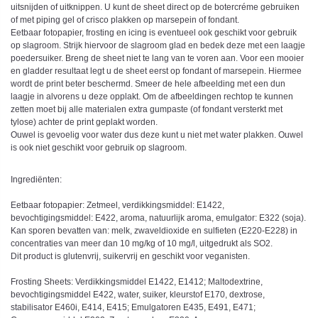
uitsnijden of uitknippen. U kunt de sheet direct op de botercréme gebruiken
of met piping gel of crisco plakken op marsepein of fondant.
Eetbaar fotopapier, frosting en icing is eventueel ook geschikt voor gebruik
op slagroom. Strijk hiervoor de slagroom glad en bedek deze met een laagje
poedersuiker. Breng de sheet niet te lang van te voren aan. Voor een mooier
en gladder resultaat legt u de sheet eerst op fondant of marsepein. Hiermee
wordt de print beter beschermd. Smeer de hele afbeelding met een dun
laagje in alvorens u deze opplakt. Om de afbeeldingen rechtop te kunnen
zetten moet bij alle materialen extra gumpaste (of fondant versterkt met
tylose) achter de print geplakt worden.
Ouwel is gevoelig voor water dus deze kunt u niet met water plakken. Ouwel
is ook niet geschikt voor gebruik op slagroom.
Ingrediënten:
Eetbaar fotopapier: Zetmeel, verdikkingsmiddel: E1422,
bevochtigingsmiddel: E422, aroma, natuurlijk aroma, emulgator: E322 (soja).
Kan sporen bevatten van: melk, zwaveldioxide en sulfieten (E220-E228) in
concentraties van meer dan 10 mg/kg of 10 mg/l, uitgedrukt als SO2.
Dit product is glutenvrij, suikervrij en geschikt voor veganisten.
Frosting Sheets: Verdikkingsmiddel E1422, E1412; Maltodextrine,
bevochtigingsmiddel E422, water, suiker, kleurstof E170, dextrose,
stabilisator E460i, E414, E415; Emulgatoren E435, E491, E471;