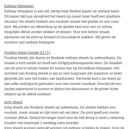
Eetbaar fotopapier:
Eetbaar fotopapier is een wit, stevig maar flexibel papier op zetmeel basis.
Dit papier lijkt qua stevigheid het meest op ouwel maar heeft een gladdere
structuur. De sheets hebben een neutrale smaak met gladde en een ruwe
kant. Wij printen uw afbeelding op de gladde kant voor een zo scherp
mogelijke afdruk zonder vlekken of strepen. Voor een betere smaak
adviseren we de print op fondant of chocolade te plakken.
Wij geven de
voorkeur aan eetbaar fotopapier.
Frosting sheet (zonder E171):
Frosting sheets zijn dunne en flexibele eetbare sheets op zetmeelbasis, De
smaak is licht vanille en heeft een lichtgrijze/transparante kleur. De kwaliteit
van de print is minder helder en scherp dan bij het eetbare fotopapier. Het
voordeel van frosting sheets is dat ze zeer buigzaam zijn waardoor ze beter
geschikt zijn voor het maken van taartranden. Het beste kunt u de sheet op
een witte ondergrond gebruiken voor een mooier resultaat.
Doordat dit een
zachte papiersoort is kunnen er tijdens het doorvoeren in de printer lichte
strepen op de afdruk ontstaan.
Icing Sheet
:
Icing sheets zijn flexibele sheets op suikerbasis. De sheets hebben een
neutrale, zoete smaak en zijn mooi wit van kleur. De print geeft een mooie
scherpe afdruk. Omdat het langer duurt voor de inkt droog is moet u rekening
houden met maximaal 1 werkdag extra levertijd.
Icing sheets kunnen gebruikt worden om eetbare schildjes te maken. Knip de