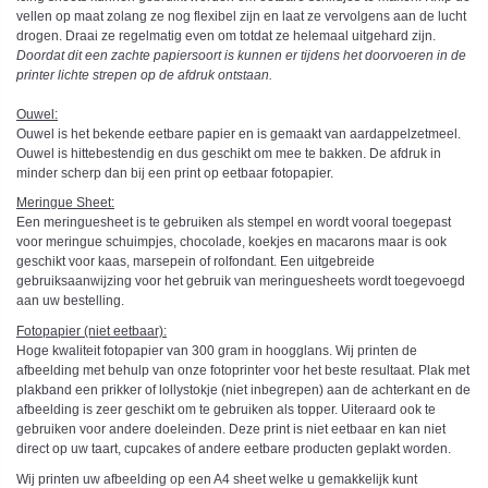
vellen op maat zolang ze nog flexibel zijn en laat ze vervolgens aan de lucht
drogen. Draai ze regelmatig even om totdat ze helemaal uitgehard zijn.
Doordat dit een zachte papiersoort is kunnen er tijdens het doorvoeren in de
printer lichte strepen op de afdruk ontstaan.
Ouwel:
Ouwel is het bekende eetbare papier en is gemaakt van aardappelzetmeel.
Ouwel is hittebestendig en dus geschikt om mee te bakken. De afdruk in
minder scherp dan bij een print op eetbaar fotopapier.
Meringue Sheet:
Een meringuesheet is te gebruiken als stempel en wordt vooral toegepast
voor meringue schuimpjes, chocolade, koekjes en macarons maar is ook
geschikt voor kaas, marsepein of rolfondant. Een uitgebreide
gebruiksaanwijzing voor het gebruik van meringuesheets wordt toegevoegd
aan uw bestelling.
Fotopapier (niet eetbaar):
Hoge kwaliteit fotopapier van 300 gram in hoogglans. Wij printen de
afbeelding met behulp van onze fotoprinter voor het beste resultaat. Plak met
plakband een prikker of lollystokje (niet inbegrepen) aan de achterkant en de
afbeelding is zeer geschikt om te gebruiken als topper. Uiteraard ook te
gebruiken voor andere doeleinden. Deze print is niet eetbaar en kan niet
direct op uw taart, cupcakes of andere eetbare producten geplakt worden.
Wij printen uw afbeelding op een A4 sheet welke u gemakkelijk kunt