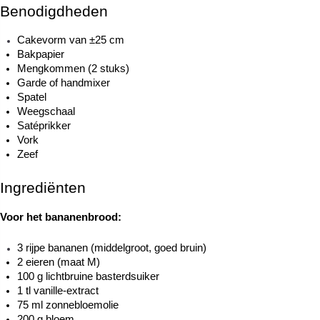
Benodigdheden
Cakevorm van ±25 cm
Bakpapier
Mengkommen (2 stuks)
Garde of handmixer
Spatel
Weegschaal
Satéprikker
Vork
Zeef
Ingrediënten
Voor het bananenbrood:
3 rijpe bananen (middelgroot, goed bruin)
2 eieren (maat M)
100 g lichtbruine basterdsuiker
1 tl vanille-extract
75 ml zonnebloemolie
200 g bloem