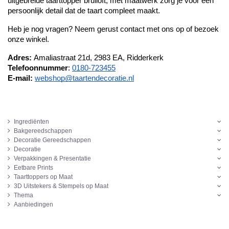
uitgebreide taarttopper bruiloft, met maatwerk zorg je voor een 
persoonlijk detail dat de taart compleet maakt.
Heb je nog vragen? Neem gerust contact met ons op of bezoek 
onze winkel.
Adres: 
Amaliastraat 21d, 2983 EA, Ridderkerk
Telefoonnummer
: 
0180-723455
E-mail:
webshop@taartendecoratie.nl
Ingrediënten
Bakgereedschappen
Decoratie Gereedschappen
Decoratie
Verpakkingen & Presentatie
Eetbare Prints
Taarttoppers op Maat
3D Uitstekers & Stempels op Maat
Thema
Aanbiedingen