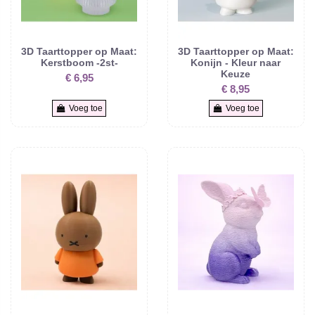
3D Taarttopper op Maat:
3D Taarttopper op Maat:
Kerstboom -2st-
Konijn - Kleur naar
Keuze
€ 6,95
€ 8,95
Voeg toe
Voeg toe