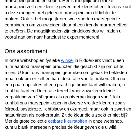
marsepein producten kopen. Het is mogelijk om blanke 
marsepein zelf een kleur te geven met kleurstoffen. Tevens kunt 
u deze mengen met gekleurd marsepein om dit lichter te 
maken. Ook is het mogelijk om twee soorten marsepein te 
combineren om zo uw eigen kleur of een trendy marmer effect 
te creëren. De mogelijkheden zijn eindeloos dus wij raden u 
vooral aan om naar hartelust te experimenteren! 
Ons assortiment 
In onze webshop en fysieke 
winkel
 in Ridderkerk vindt u een 
ruim aanbod marsepein producten die geschikt zijn om uit te 
rollen. U kunt ons marsepein gebruiken om gebak te bekleden 
maar ook om er zelf eetbare decoratie van te maken. Of u nu 
een paar cupcakes of een prachtige bruidstaart wilt maken, u 
kunt bij Taart en Decoratie terecht voor zowel een kleine 
verpakking van 250 gram als grootverpakkingen van 1 kilo. U 
kunt bij ons marsepein kopen in diverse vrolijke kleuren zoals 
felrood, pastelroze, lichtblauw en okergeel, maar ook in zwart en 
natuurtinten als donkerbruin. Zit de kleur die u zoekt er niet bij? 
Met de grote collectie 
eetbare kleurstoffen
 in onze webshop, 
kunt u blank marsepein precies de kleur geven die u wilt!