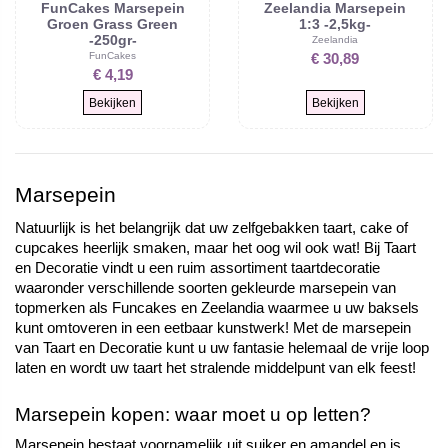
FunCakes Marsepein
Zeelandia Marsepein
Groen Grass Green
1:3 -2,5kg-
-250gr-
Zeelandia
FunCakes
€ 30,89
€ 4,19
Bekijken
Bekijken
Marsepein
Natuurlijk is het belangrijk dat uw zelfgebakken taart, cake of 
cupcakes heerlijk smaken, maar het oog wil ook wat! Bij Taart 
en Decoratie vindt u een ruim assortiment taartdecoratie 
waaronder verschillende soorten gekleurde marsepein van 
topmerken als Funcakes en Zeelandia waarmee u uw baksels 
kunt omtoveren in een eetbaar kunstwerk! Met de marsepein 
van Taart en Decoratie kunt u uw fantasie helemaal de vrije loop 
laten en wordt uw taart het stralende middelpunt van elk feest!
Marsepein kopen: waar moet u op letten?
Marsepein bestaat voornamelijk uit suiker en amandel en is 