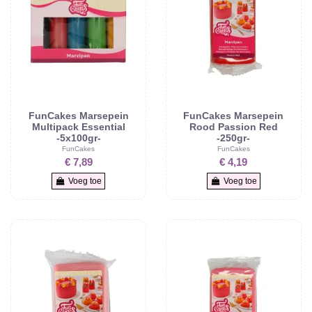
FunCakes Marsepein
FunCakes Marsepein
Multipack Essential
Rood Passion Red
-5x100gr-
-250gr-
FunCakes
FunCakes
€ 7,89
€ 4,19
Voeg toe
Voeg toe