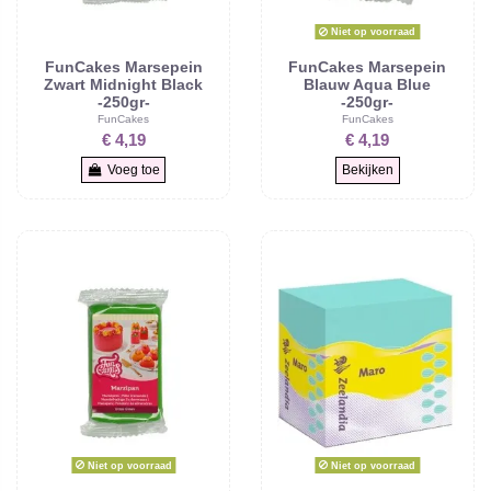
Niet op voorraad
FunCakes Marsepein
FunCakes Marsepein
Zwart Midnight Black
Blauw Aqua Blue
-250gr-
-250gr-
FunCakes
FunCakes
€ 4,19
€ 4,19
Voeg toe
Bekijken
Niet op voorraad
Niet op voorraad