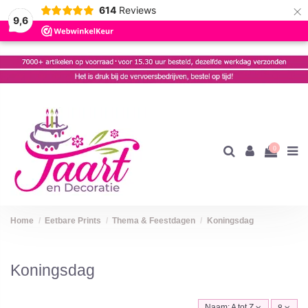
×
614
Reviews
9,6
0
Home
Eetbare Prints
Thema & Feestdagen
Koningsdag
Koningsdag
Naam: A tot Z
8