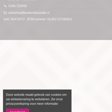
0180-723455
webshop@taartendecoratie.nl
KvK: 55470572 - BTW nummer: NL851727293b01
Deze website maakt gebruik van cookies om
uw winkelervaring te verbeteren. Zie onze
privacyverklaring voor meer informatie