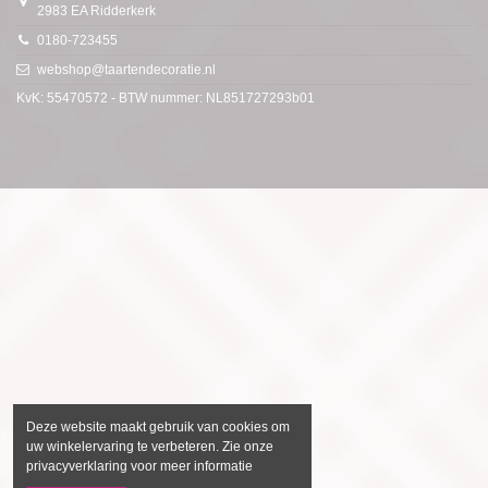
2983 EA Ridderkerk
0180-723455
webshop@taartendecoratie.nl
KvK: 55470572 - BTW nummer: NL851727293b01
Deze website maakt gebruik van cookies om
uw winkelervaring te verbeteren. Zie onze
privacyverklaring voor meer informatie