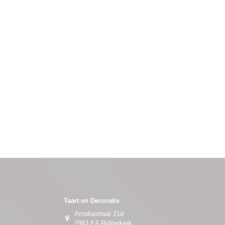
Taart en Decoratie
Amaliastraat 21d
2983 EA Ridderkerk