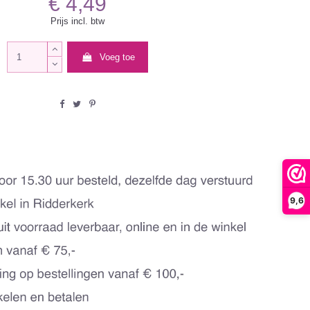
€ 4,49
Prijs incl. btw
Voeg toe
9,6