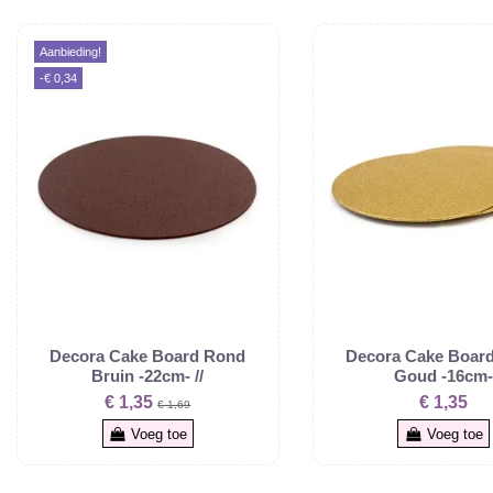
Aanbieding!
-€ 0,34
Decora Cake Board Rond
Decora Cake Boar
Bruin -22cm- //
Goud -16cm
€ 1,35
€ 1,35
€ 1,69
Voeg toe
Voeg toe