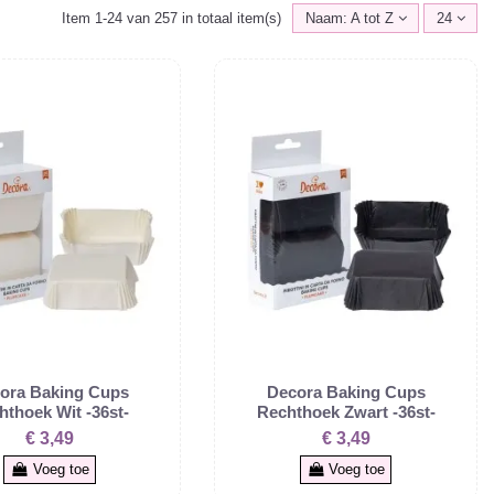
Item 1-24 van 257 in totaal item(s)
Naam: A tot Z
24
ora Baking Cups
Decora Baking Cups
hthoek Wit -36st-
Rechthoek Zwart -36st-
€ 3,49
€ 3,49
Voeg toe
Voeg toe