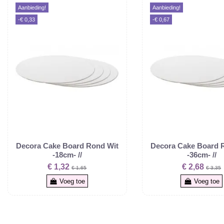
Aanbieding!
Aanbieding!
-€ 0,33
-€ 0,67
Decora Cake Board Rond Wit
Decora Cake Board 
-18cm- //
-36cm- //
€ 1,32
€ 2,68
€ 1,65
€ 3,35
Voeg toe
Voeg toe