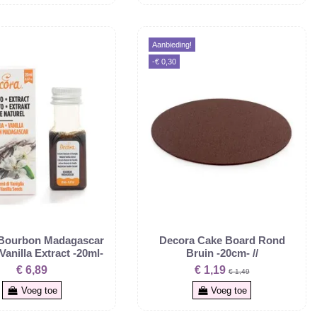
Aanbieding!
-€ 0,30
Bourbon Madagascar
Decora Cake Board Rond
Vanilla Extract -20ml-
Bruin -20cm- //
€ 6,89
€ 1,19
€ 1,49
Voeg toe
Voeg toe