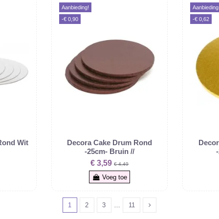
Aanbieding!
Aanbieding
-€ 0,90
-€ 0,62
Rond Wit
Decora Cake Drum Rond
Decor
-25cm- Bruin //
€ 3,59
€ 4,49
Voeg toe
1
2
3
…
11