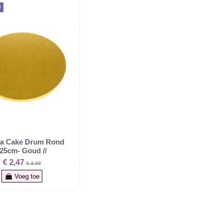
!
a Cake Drum Rond
-25cm- Goud //
€ 2,47
€ 3,09
Voeg toe