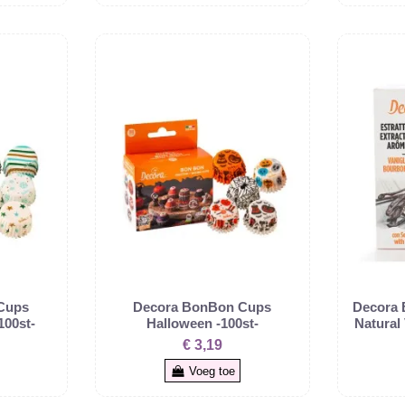
Cups
Decora BonBon Cups
Decora 
100st-
Halloween -100st-
Natural 
€ 3,19
Voeg toe