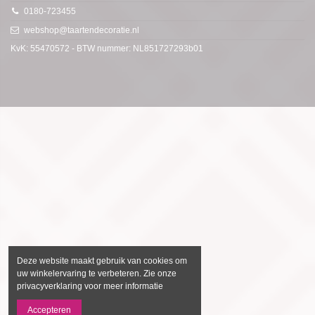
0180-723455
webshop@taartendecoratie.nl
KvK: 55470572 - BTW nummer: NL851727293b01
Deze website maakt gebruik van cookies om
uw winkelervaring te verbeteren. Zie onze
privacyverklaring voor meer informatie
Accepteren