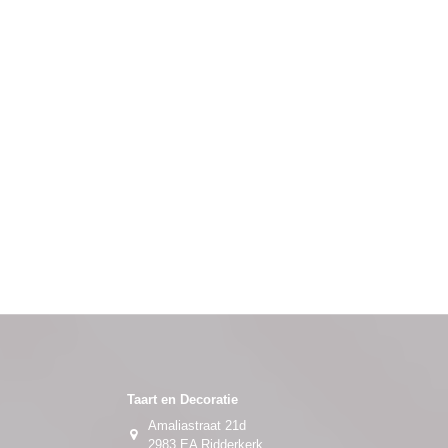
Taart en Decoratie
Amaliastraat 21d
2983 EA Ridderkerk