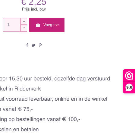
€ 2,25
Prijs incl. btw
Voeg toe
9,6