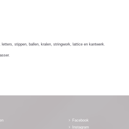
tters, stippen, ballen, kralen, stringwork, lattice en kantwerk.
asser.
gen
Facebook
Instagram