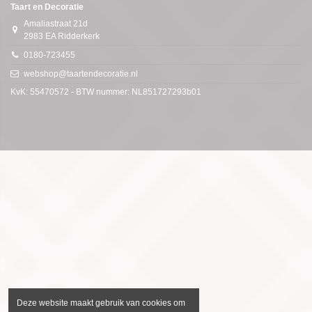
Taart en Decoratie
Amaliastraat 21d
2983 EA Ridderkerk
0180-723455
webshop@taartendecoratie.nl
KvK: 55470572 - BTW nummer: NL851727293b01
Deze website maakt gebruik van cookies om