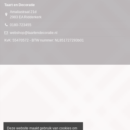
Taart en Decoratie
Amaliastraat 21d
2983 EA Ridderkerk
0180-723455
webshop@taartendecoratie.nl
KvK: 55470572 - BTW nummer: NL851727293b01
Deze website maakt gebruik van cookies om