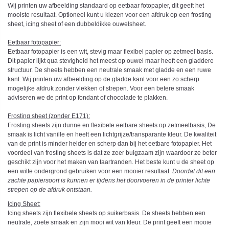
Wij printen uw afbeelding standaard op eetbaar fotopapier, dit geeft het
mooiste resultaat. Optioneel kunt u kiezen voor een afdruk op een frosting
sheet, icing sheet of een dubbeldikke ouwelsheet.
Eetbaar fotopapier:
Eetbaar fotopapier is een wit, stevig maar flexibel papier op zetmeel basis.
Dit papier lijkt qua stevigheid het meest op ouwel maar heeft een gladdere
structuur. De sheets hebben een neutrale smaak met gladde en een ruwe
kant. Wij printen uw afbeelding op de gladde kant voor een zo scherp
mogelijke afdruk zonder vlekken of strepen. Voor een betere smaak
adviseren we de print op fondant of chocolade te plakken.
Frosting sheet (zonder E171):
Frosting sheets zijn dunne en flexibele eetbare sheets op zetmeelbasis, De
smaak is licht vanille en heeft een lichtgrijze/transparante kleur. De kwaliteit
van de print is minder helder en scherp dan bij het eetbare fotopapier. Het
voordeel van frosting sheets is dat ze zeer buigzaam zijn waardoor ze beter
geschikt zijn voor het maken van taartranden. Het beste kunt u de sheet op
een witte ondergrond gebruiken voor een mooier resultaat.
Doordat dit een
zachte papiersoort is kunnen er tijdens het doorvoeren in de printer lichte
strepen op de afdruk ontstaan.
Icing Sheet
:
Icing sheets zijn flexibele sheets op suikerbasis. De sheets hebben een
neutrale, zoete smaak en zijn mooi wit van kleur. De print geeft een mooie