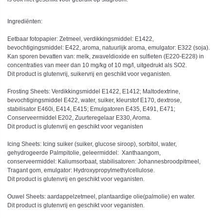
Ingrediënten:
Eetbaar fotopapier: Zetmeel, verdikkingsmiddel: E1422,
bevochtigingsmiddel: E422, aroma, natuurlijk aroma, emulgator: E322 (soja).
Kan sporen bevatten van: melk, zwaveldioxide en sulfieten (E220-E228) in
concentraties van meer dan 10 mg/kg of 10 mg/l, uitgedrukt als SO2.
Dit product is glutenvrij, suikervrij en geschikt voor veganisten.
Frosting Sheets: Verdikkingsmiddel E1422, E1412; Maltodextrine,
bevochtigingsmiddel E422, water, suiker, kleurstof E170, dextrose,
stabilisator E460i, E414, E415; Emulgatoren E435, E491, E471;
Conserveermiddel E202, Zuurteregelaar E330, Aroma.
Dit product is glutenvrij en geschikt voor veganisten
Icing Sheets: Icing suiker (suiker, glucose siroop), sorbitol, water,
gehydrogeerde Palmpitolie, geleermiddel: Xanthaangom,
conserveermiddel: Kaliumsorbaat, stabilisatoren: Johannesbroodpitmeel,
Tragant gom, emulgator: Hydroxypropylmethylcellulose.
Dit product is glutenvrij en geschikt voor veganisten.
Ouwel Sheets: aardappelzetmeel, plantaardige olie(palmolie) en water.
Dit product is glutenvrij en geschikt voor veganisten.