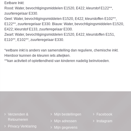
Eetbare Inkt:
Rood: Water, bevochtigingsmiddelen E1520, E422; kleurstof E122**,
zuurteregelaar E330.
Geel: Water, bevochtigingsmiddelen E1520, E422; kleurstoffen E102**,
E122**, zuurteregelaar E330. Blauw: Water, bevochtigingsmiddelen E1520,
E422; kleurstof E133, zuurteregelaar E330.
Zwart: Water, bevochtigingsmiddelen E1520, E422; kleurstoffen E151,
E110**, E102**, zuurteregelaar E330.
*eetbare inkt is anders van samenstelling dan reguliere, chemische inkt.
Hierdoor kunnen de kleuren iets afwijken.
**kan activiteit of oplettendheid van kinderen nadelig beïnvloeden.
Verzenden &
Mijn bestellingen
Facebook
Retourneren
Mijn adressen
Instagram
Privacy Verklaring
Mijn gegevens