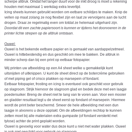
scherpe afdruk. Omdat het langer duurt voor de inkt droog is moet u rekening
houden met maximaal 1 werkdag extra levertijd.
Icing sheets kunnen gebruikt worden om eetbare schildjes te maken. Knip de
vellen op maat zolang ze nog flexibel zijn en laat ze vervolgens aan de lucht
drogen. Draai ze regelmatig even om totdat ze helemaal uitgehard zijn.
Doordat dit een zachte papiersoort is kunnen er tijdens het doorvoeren in de
printer lichte strepen op de afdruk ontstaan.
Ouwel:
Ouwel is het bekende eetbare papier en is gemaakt van aardappelzetmeel.
Ouwel is hittebestendig en dus geschikt om mee te bakken. De afdruk in
minder scherp dan bij een print op eetbaar fotopapier.
Wij printen uw afbeelding op een A4 sheet welke u gemakkelijk kunt
uitsnijden of uitknippen. U kunt de sheet direct op de botercréme gebruiken
of met piping gel of crisco plakken op marsepein of fondant.
Eetbaar fotopapier, frosting en icing is eventueel ook geschikt voor gebruik
op slagroom. Strijk hiervoor de slagroom glad en bedek deze met een laagje
poedersuiker. Breng de sheet niet te lang van te voren aan. Voor een mooier
en gladder resultaat legt u de sheet eerst op fondant of marsepein. Hiermee
wordt de print beter beschermd. Smeer de hele afbeelding met een dun
laagje in alvorens u deze opplakt. Om de afbeeldingen rechtop te kunnen
zetten moet bij alle materialen extra gumpaste (of fondant versterkt met
tylose) achter de print geplakt worden.
Ouwel is gevoelig voor water dus deze kunt u niet met water plakken. Ouwel
is ook niet geschikt voor gebruik op slagroom.