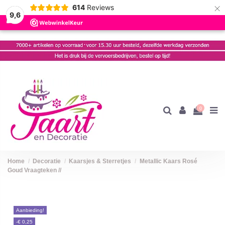
×
614
Reviews
9,6
0
Home
Decoratie
Kaarsjes & Sterretjes
Metallic Kaars Rosé
Goud Vraagteken //
Aanbieding!
-€ 0,25