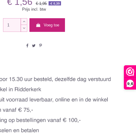
€ 1,56
€ 1,95
-€ 0,39
Prijs incl. btw
Voeg toe
9,6