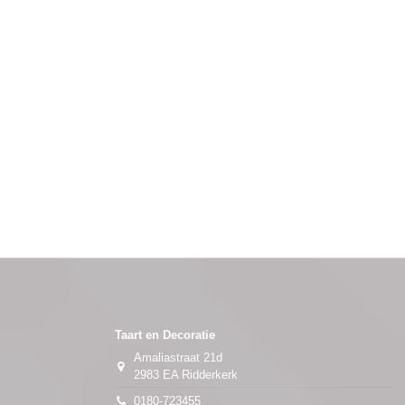
Taart en Decoratie
Amaliastraat 21d
2983 EA Ridderkerk
0180-723455