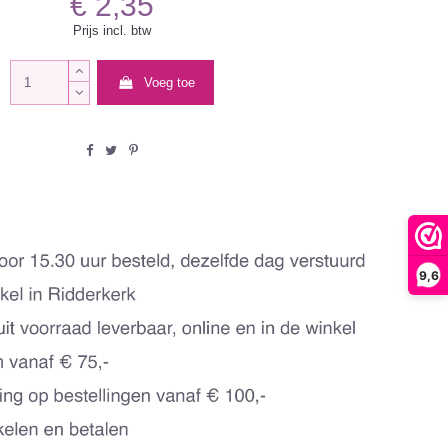
€ 2,35
Prijs incl. btw
Voeg toe
9,6