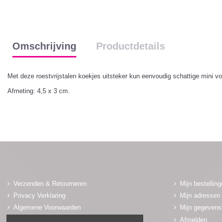
Omschrijving
Productdetails
Met deze roestvrijstalen koekjes uitsteker kun eenvoudig schattige mini 
Afmeting: 4,5 x 3 cm.
Verzenden & Retourneren
Mijn bestellin
Privacy Verklaring
Mijn adressen
Algemene Voorwaarden
Mijn gegevens
Adres & Winkel
Afmelden