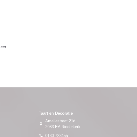
eer.
Taart en Decoratie
Amaliastraat 21d
2983 EA Ridderkerk
0180-723455