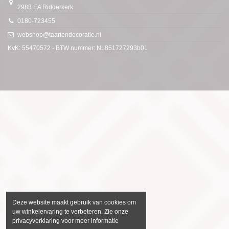
2983 EA Ridderkerk
0180-723455
webshop@taartendecoratie.nl
KvK: 55470572 - BTW nummer: NL851727293b01
Deze website maakt gebruik van cookies om
uw winkelervaring te verbeteren. Zie onze
privacyverklaring voor meer informatie