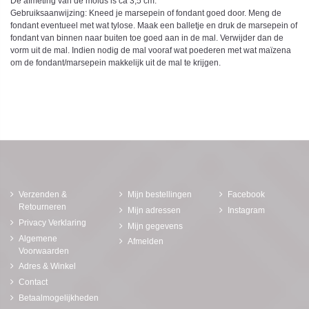
De afmeting van de molds is ca 3,5 cm.
Gebruiksaanwijzing: Kneed je marsepein of fondant goed door. Meng de
fondant eventueel met wat tylose. Maak een balletje en druk de marsepein of
fondant van binnen naar buiten toe goed aan in de mal. Verwijder dan de
vorm uit de mal. Indien nodig de mal vooraf wat poederen met wat maïzena
om de fondant/marsepein makkelijk uit de mal te krijgen.
Verzenden &
Mijn bestellingen
Facebook
Retourneren
Mijn adressen
Instagram
Privacy Verklaring
Mijn gegevens
Algemene
Afmelden
Voorwaarden
Adres & Winkel
Contact
Betaalmogelijkheden