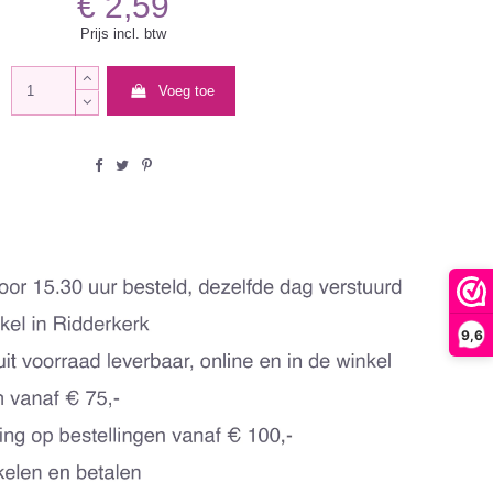
€ 2,59
Prijs incl. btw
Voeg toe
9,6