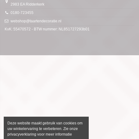
2983 EA Ridderkerk
0180-723455
webshop@taartendecoratie.nl
KvK: 55470572 - BTW nummer: NL851727293b01
Deze website maakt gebruik van cookies om
uw winkelervaring te verbeteren. Zie onze
privacyverklaring voor meer informatie