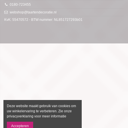
0180-723455
webshop@taartendecoratie.nl
KvK: 55470572 - BTW nummer: NL851727293b01
Deze website maakt gebruik van cookies om
uw winkelervaring te verbeteren. Zie onze
privacyverklaring voor meer informatie
Accepteren