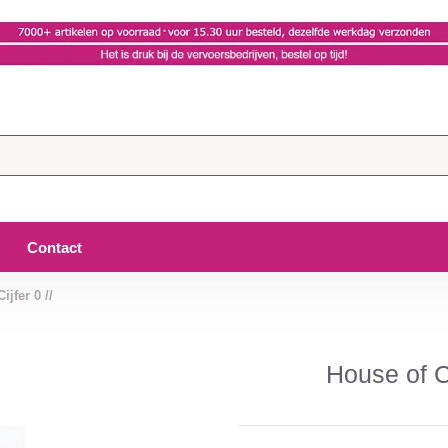
Contact
jfer 0 //
House of C