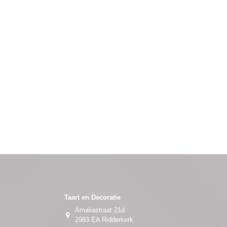
Taart en Decoratie
Amaliastraat 21d
2983 EA Ridderkerk