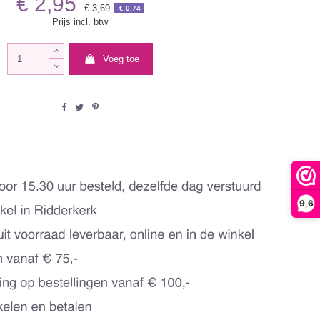
€ 2,95
€ 3,69
-€ 0,74
Prijs incl. btw
Voeg toe
9,6