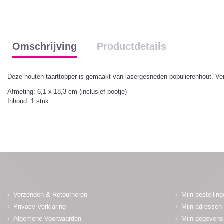
Omschrijving
Productdetails
Deze houten taarttopper is gemaakt van lasergesneden populierenhout. Verkr
Afmeting: 6,1 x 18,3 cm (inclusief pootje)
Inhoud: 1 stuk.
Verzenden & Retourneren
Mijn bestellin
Privacy Verklaring
Mijn adressen
Algemene Voorwaarden
Mijn gegevens