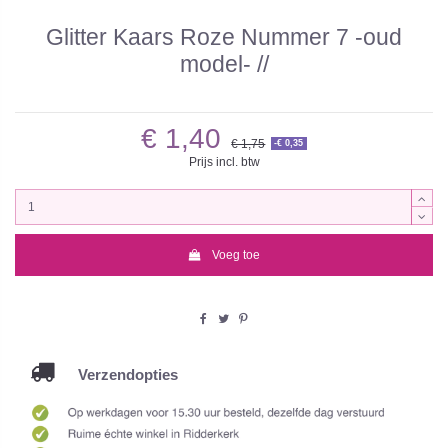
Glitter Kaars Roze Nummer 7 -oud
model- //
€ 1,40
€ 1,75
-€ 0,35
Prijs incl. btw
Voeg toe
Verzendopties