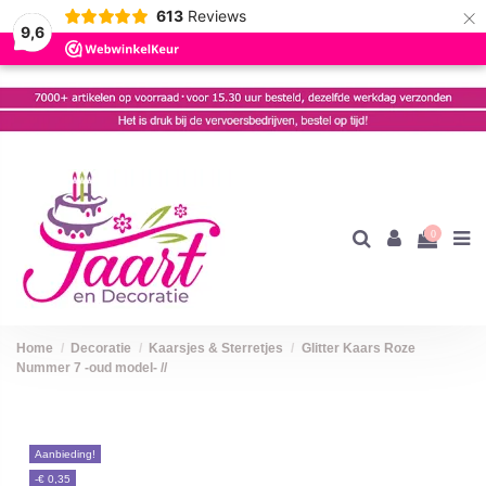
×
613
Reviews
9,6
0
Home
Decoratie
Kaarsjes & Sterretjes
Glitter Kaars Roze
Nummer 7 -oud model- //
Aanbieding!
-€ 0,35