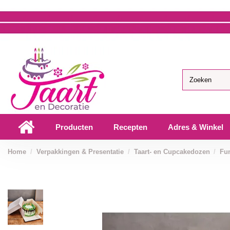
Producten
Recepten
Adres & Winkel
Home
Verpakkingen & Presentatie
Taart- en Cupcakedozen
Fu