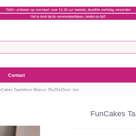
Contact
nCakes Taartdoos Blanco 35x35x15cm -1st-
FunCakes Taa