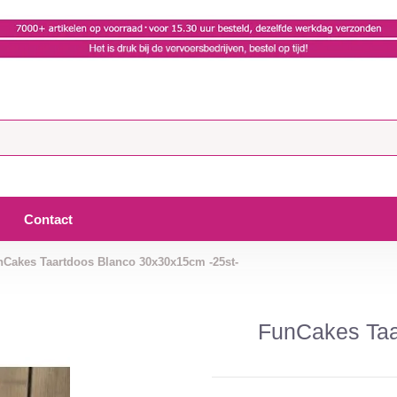
Contact
nCakes Taartdoos Blanco 30x30x15cm -25st-
FunCakes Taa