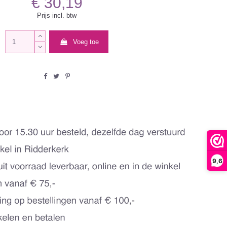
€ 30,19
Prijs incl. btw
Voeg toe
9,6