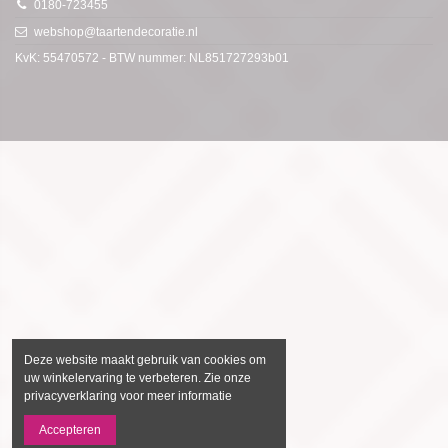
0180-723455
webshop@taartendecoratie.nl
KvK: 55470572 - BTW nummer: NL851727293b01
Deze website maakt gebruik van cookies om
uw winkelervaring te verbeteren. Zie onze
privacyverklaring voor meer informatie
Accepteren