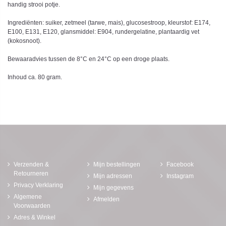
handig strooi potje.
Ingrediënten: suiker, zetmeel (tarwe, mais), glucosestroop, kleurstof: E174,
E100, E131, E120, glansmiddel: E904, rundergelatine, plantaardig vet
(kokosnoot).
Bewaaradvies tussen de 8°C en 24°C op een droge plaats.
Inhoud ca. 80 gram.
Verzenden &
Mijn bestellingen
Facebook
Retourneren
Mijn adressen
Instagram
Privacy Verklaring
Mijn gegevens
Algemene
Afmelden
Voorwaarden
Adres & Winkel