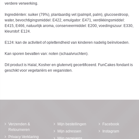
verdere verwerking.
Ingrediënten: suiker (79%), plantaardig vet (palmpit, palm), glucosestroop,
water, bevochtigingsmiddel: E422, emulgator: E471, verdikkingsmiddel:
E415, E466, natuurlijk aroma, conserveermiddel: E200, voedingszuur: E330,
kleurstof: E124.
E124: kan de activiteit of oplettendheid van kinderen nadelig beïnvloeden.
Kan sporen bevatten van: noten (schaalvruchten).
Dit product is Halal, Kosher en glutenvrij gecertificeerd. FunCakes fondant is
geschikt voor vegetariërs en veganisten.
Verzenden &
Mijn bestellingen
Facebook
Retourneren
Mijn adressen
Instagram
Privacy Verklaring
Mijn gegevens