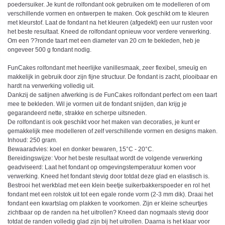
poedersuiker. Je kunt de rolfondant ook gebruiken om te modelleren of om
verschillende vormen en ontwerpen te maken. Ook geschikt om te kleuren
met kleurstof. Laat de fondant na het kleuren (afgedekt) een uur rusten voor
het beste resultaat. Kneed de rolfondant opnieuw voor verdere verwerking.
Om een ??ronde taart met een diameter van 20 cm te bekleden, heb je
ongeveer 500 g fondant nodig.
FunCakes rolfondant met heerlijke vanillesmaak, zeer flexibel, smeuïg en
makkelijk in gebruik door zijn fijne structuur. De fondant is zacht, plooibaar en
hardt na verwerking volledig uit.
Dankzij de satijnen afwerking is de FunCakes rolfondant perfect om een taart
mee te bekleden. Wil je vormen uit de fondant snijden, dan krijg je
gegarandeerd nette, strakke en scherpe uitsneden.
De rolfondant is ook geschikt voor het maken van decoraties, je kunt er
gemakkelijk mee modelleren of zelf verschillende vormen en designs maken.
Inhoud: 250 gram.
Bewaaradvies: koel en donker bewaren, 15°C - 20°C.
Bereidingswijze: Voor het beste resultaat wordt de volgende verwerking
geadviseerd: Laat het fondant op omgevingstemperatuur komen voor
verwerking. Kneed het fondant stevig door totdat deze glad en elastisch is.
Bestrooi het werkblad met een klein beetje suikerbakkerspoeder en rol het
fondant met een rolstok uit tot een egale ronde vorm (2-3 mm dik). Draai het
fondant een kwartslag om plakken te voorkomen. Zijn er kleine scheurtjes
zichtbaar op de randen na het uitrollen? Kneed dan nogmaals stevig door
totdat de randen volledig glad zijn bij het uitrollen. Daarna is het klaar voor