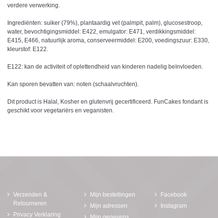
verdere verwerking.
Ingrediënten: suiker (79%), plantaardig vet (palmpit, palm), glucosestroop,
water, bevochtigingsmiddel: E422, emulgator: E471, verdikkingsmiddel:
E415, E466, natuurlijk aroma, conserveermiddel: E200, voedingszuur: E330,
kleurstof: E122.
E122: kan de activiteit of oplettendheid van kinderen nadelig beïnvloeden.
Kan sporen bevatten van: noten (schaalvruchten).
Dit product is Halal, Kosher en glutenvrij gecertificeerd. FunCakes fondant is
geschikt voor vegetariërs en veganisten.
Verzenden &
Mijn bestellingen
Facebook
Retourneren
Mijn adressen
Instagram
Privacy Verklaring
Mijn gegevens