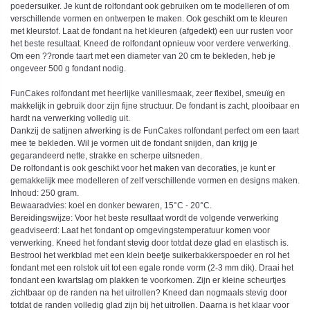
poedersuiker. Je kunt de rolfondant ook gebruiken om te modelleren of om
verschillende vormen en ontwerpen te maken. Ook geschikt om te kleuren
met kleurstof. Laat de fondant na het kleuren (afgedekt) een uur rusten voor
het beste resultaat. Kneed de rolfondant opnieuw voor verdere verwerking.
Om een ??ronde taart met een diameter van 20 cm te bekleden, heb je
ongeveer 500 g fondant nodig.
FunCakes rolfondant met heerlijke vanillesmaak, zeer flexibel, smeuïg en
makkelijk in gebruik door zijn fijne structuur. De fondant is zacht, plooibaar en
hardt na verwerking volledig uit.
Dankzij de satijnen afwerking is de FunCakes rolfondant perfect om een taart
mee te bekleden. Wil je vormen uit de fondant snijden, dan krijg je
gegarandeerd nette, strakke en scherpe uitsneden.
De rolfondant is ook geschikt voor het maken van decoraties, je kunt er
gemakkelijk mee modelleren of zelf verschillende vormen en designs maken.
Inhoud: 250 gram.
Bewaaradvies: koel en donker bewaren, 15°C - 20°C.
Bereidingswijze: Voor het beste resultaat wordt de volgende verwerking
geadviseerd: Laat het fondant op omgevingstemperatuur komen voor
verwerking. Kneed het fondant stevig door totdat deze glad en elastisch is.
Bestrooi het werkblad met een klein beetje suikerbakkerspoeder en rol het
fondant met een rolstok uit tot een egale ronde vorm (2-3 mm dik). Draai het
fondant een kwartslag om plakken te voorkomen. Zijn er kleine scheurtjes
zichtbaar op de randen na het uitrollen? Kneed dan nogmaals stevig door
totdat de randen volledig glad zijn bij het uitrollen. Daarna is het klaar voor