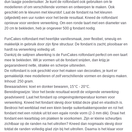
dun laagje poedersuiker. Je kunt de rolfondant ook gebruiken om te
modelleren of om verschillende vormen en ontwerpen te maken. Ook
geschikt om te kleuren met kleurstof. Laat de fondant na het kleuren
(afgedekt) een uur rusten voor het beste resultaat. Kneed de rolfondant
opnieuw voor verdere verwerking. Om een ronde taart met een diameter van
20 cm te bekleden, heb je ongeveer 500 g fondant nodig.
FunCakes rolfondant met heerlijke vanillesmaak, zeer flexibel, smeuïg en
makkelijk in gebruik door zijn fijne structuur. De fondant is zacht, plooibaar en
hardt na verwerking volledig uit.
Dankzij de satijnen afwerking is de FunCakes rolfondant perfect om een taart
mee te bekleden. Wil je vormen uit de fondant snijden, dan krijg je
gegarandeerd nette, strakke en scherpe uitsneden.
De rolfondant is ook geschikt voor het maken van decoraties, je kunt er
gemakkelijk mee modelleren of zelf verschillende vormen en designs maken.
Inhoud: 250 gram.
Bewaaradvies: koel en donker bewaren, 15°C - 20°C.
Bereidingswijze: Voor het beste resultaat wordt de volgende verwerking
geadviseerd: Laat het fondant op omgevingstemperatuur komen voor
verwerking. Kneed het fondant stevig door totdat deze glad en elastisch is.
Bestrooi het werkblad met een klein beetje suikerbakkerspoeder en rol het
fondant met een rolstok uit tot een egale ronde vorm (2-3 mm dik). Draai het
fondant een kwartslag om plakken te voorkomen. Zijn er kleine scheurtjes
zichtbaar op de randen na het uitrollen? Kneed dan nogmaals stevig door
totdat de randen volledig glad zijn bij het uitrollen. Daarna is het klaar voor