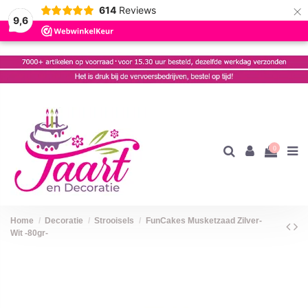
×
614
Reviews
9,6
0
Home
Decoratie
Strooisels
FunCakes Musketzaad Zilver-
Wit -80gr-