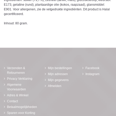
Ingrediënten: suiker (79,7%), zetmeel (tarwe, maïs), glucosestroop, kleurstof:
E173, gelatine (rund), plantaardige olie (kokos, raapzaad), glansmiddel:
E901. Voor allergenen, zie de vetgedrukte ingrediënten. Dit product is Halal
gecertificeerd.
Inhoud: 80 gram.
Verzenden &
Mijn bestellingen
Facebook
Retourneren
Mijn adressen
Instagram
Privacy Verklaring
Mijn gegevens
Algemene
Afmelden
Voorwaarden
Adres & Winkel
Contact
Betaalmogelijkheden
Sparen voor Korting