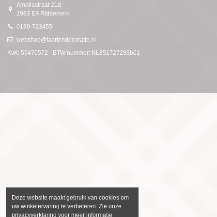
Amaliastraat 21d
2983 EA Ridderkerk
0180-723455
webshop@taartendecoratie.nl
KvK: 55470572 - BTW nummer: NL851727293b01
Deze website maakt gebruik van cookies om
uw winkelervaring te verbeteren. Zie onze
privacyverklaring voor meer informatie