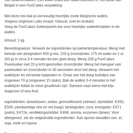
met suikerkristallen. Een wafel zoals een wafel bedoeld is. Het beste van
België in een FunCakes verpakking.
Met deze mix bak je eenvoudig heerlijke zoete Belgische wafels.
Volgens origineel Luiks recept: robuust, zoet en krokant.
Voeg de FunCakes Suikerparels toe voor heerlijke suikerkristallen in de
wafels.
Inhoud: 1 kg.
Bereidingswijze: Verwerk de ingrediënten op kamertemperatuur. Meng met
behulp van deeghaken 500 g mix, 150 g (room)boter, 175 ml water en 1 ei
(50 g) in circa 3-4 minuten tot een glad deeg. Meng 200 g FunCakes
Parelsuiker met 20 g licht gesmolten (room)boter. Meng het mengsel van
parelsuiker en (room)boter in 30 seconden door het deeg. Verwarm het
wafelijzer en vet beide bakplaten in. Draai van het deeg bolletjes van
ongeveer 70 g (ongeveer 15 stuks). Bak de wafels 3-4 minuten in het
wafelijzer totdat ze mooi goudbruin zijn. Garneer naar wens met bijv.
slagroom of vers fruit.
ingrediënten: tarwebloem, suiker, gemodificeerd zetmeel, rijsmiddel: E450,
E500, plantaardige olie en vet (raap), tarwegluten, zout, emulgator: E471
(palm), E472e, verdikkingsmiddel: E466, aroma, enzymen (tarwe). Voor
allergenen, zie de vetgedrukte ingrediënten. Kan sporen bevatten van: ei,
soja, melk en lupine.