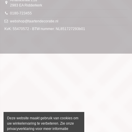
Amaliastraat 21d
2983 EA Ridderkerk
0180-723455
webshop@taartendecoratie.nl
KvK: 55470572 - BTW nummer: NL851727293b01
Deze website maakt gebruik van cookies om
uw winkelervaring te verbeteren. Zie onze
privacyverklaring voor meer informatie