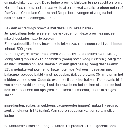
en makkelijker dan ooit! Deze fudge brownie blijft van binnen zacht en romig.
Het heeft echt niets nodig, maar wil je af en toe wat variatie; probeer noten of
FunCakes Chocolate Chunks and Drops toe te voegen of voeg na het
bakken wat chocoladeglazuur toe!
Bak een echte fudgy brownie met deze FunCakes bakmix.
Je hoeft alleen boter en eieren toe te voegen om deze brownies met een
rijke chocoladesmaak te bakken.
Een overheerlijke fudgy brownie die lekker zacht en smeuïg blijft van binnen.
Inhoud: 500 gram.
Bereidingswijze: Verwarm de oven voor op 160°C (heteluchtoven 140°C).
Meng 500 g mix en 250 g gesmolten (room) boter. Voeg 3 eieren (150 g) toe
en mix 5 minuten op lage snelheid tot een glad beslag. Voeg desgewenst
125 g gehakte walnoten en/of hazelnoten toe. Vul een ingevet en met
bakpapier bekleed bakblik met het beslag. Bak de brownie 35 minuten in het
midden van de oven. Open de oven niet tijdens het bakken! De brownie blijft
van binnen zacht en romig. Laat de brownie na het bakken afkoelen en laat
hem minimaal een uur opstijven in de koelkast voordat je hem in plakjes
snijdt.
ingrediënten: suiker, tarwebloem, cacaopoeder (mager), natuurlijk aroma,
zout, emulgator: E471 (palm). Kan sporen bevatten van: ei, soja, melk en
lupine.
Bewaaradvies: koel en droog bewaren. Dit product is Halal gecertificeerd.