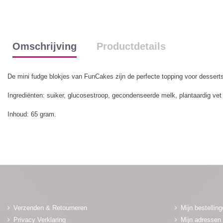
Omschrijving
Productdetails
De mini fudge blokjes van FunCakes zijn de perfecte topping voor dessert
Ingrediënten: suiker, glucosestroop, gecondenseerde melk, plantaardig vet (
Inhoud: 65 gram.
Verzenden & Retourneren
Mijn bestellin
Privacy Verklaring
Mijn adressen