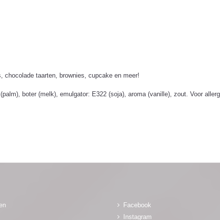
s, chocolade taarten, brownies, cupcake en meer!
palm), boter (melk), emulgator: E322 (soja), aroma (vanille), zout. Voor aller
gen
Facebook
Instagram