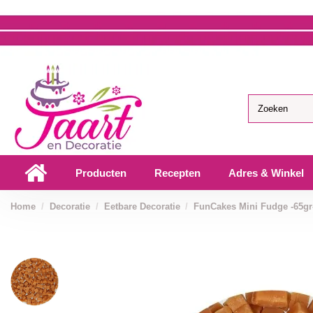
Producten
Recepten
Adres & Winkel
Home
Decoratie
Eetbare Decoratie
FunCakes Mini Fudge -65gr