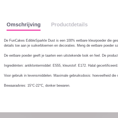
Omschrijving
Productdetails
De FunCakes EdibleSparkle Dust is een 100% eetbare kleurpoeder die gesch
details toe aan je suikerbloemen en decoraties. Meng de eetbare poeder sa
De eetbare poeder geeft je taarten een uitstekende look en feel. De product
Ingrediënten: antiklontermiddel: E555, kleurstof: E172. Halal gecertificeerd
Voor gebruik in levensmiddelen. Maximale gebruiksdosis: hoeveelheid die n
Bewaaradvies: 15°C-22°C, donker bewaren.