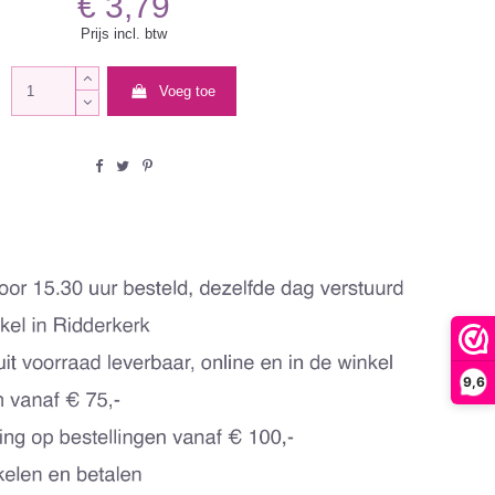
€ 3,79
Prijs incl. btw
Voeg toe
9,6