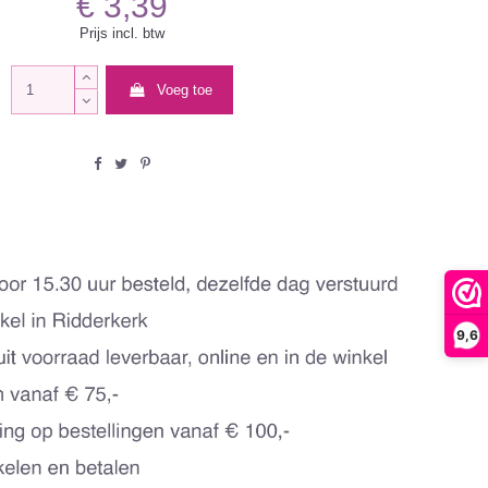
€ 3,39
Prijs incl. btw
Voeg toe
9,6