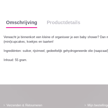
Omschrijving
Productdetails
Verwacht je binnenkort een kleine of organiseer je een baby shower? Dan 
(mini)cupcakes, koekjes en taarten!
Ingrediënten: suiker, rijstmeel, gedeeltelijk gehydrogeneerde olie (raapzaa
Inhoud: 55 gram.
Verzenden & Retourneren
Mijn bestellin