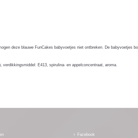
mogen deze blauwe FunCakes babyvoetjes niet ontbreken. De babyvoetjes boy z
d), verdikkingsmiddel: E413, spirulina- en appelconcentraat, aroma.
gen
Facebook