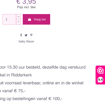
€ 3,95
Prijs incl. btw
Voeg toe
baby blauw
9,6