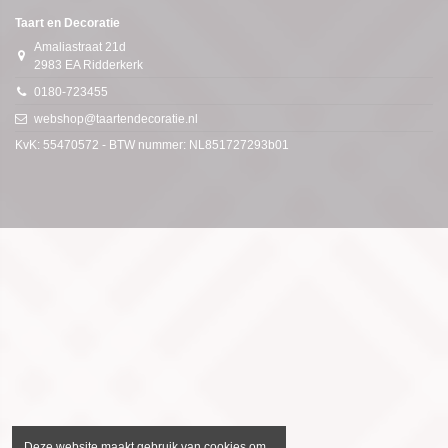
Taart en Decoratie
Amaliastraat 21d
2983 EA Ridderkerk
0180-723455
webshop@taartendecoratie.nl
KvK: 55470572 - BTW nummer: NL851727293b01
Deze website maakt gebruik van cookies om