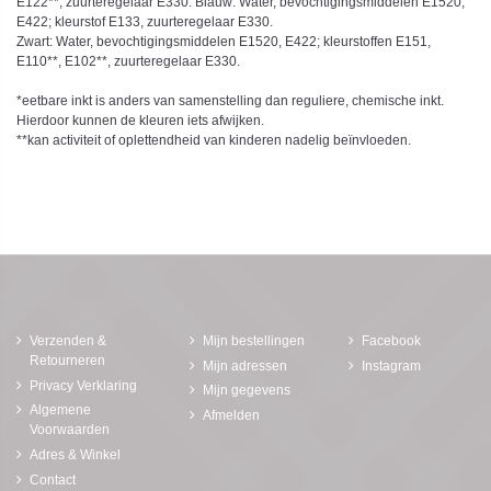
E122**, zuurteregelaar E330. Blauw: Water, bevochtigingsmiddelen E1520,
E422; kleurstof E133, zuurteregelaar E330.
Zwart: Water, bevochtigingsmiddelen E1520, E422; kleurstoffen E151,
E110**, E102**, zuurteregelaar E330.
*eetbare inkt is anders van samenstelling dan reguliere, chemische inkt.
Hierdoor kunnen de kleuren iets afwijken.
**kan activiteit of oplettendheid van kinderen nadelig beïnvloeden.
Verzenden &
Mijn bestellingen
Facebook
Retourneren
Mijn adressen
Instagram
Privacy Verklaring
Mijn gegevens
Algemene
Afmelden
Voorwaarden
Adres & Winkel
Contact