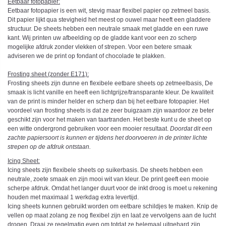
Eetbaar fotopapier:
Eetbaar fotopapier is een wit, stevig maar flexibel papier op zetmeel basis.
Dit papier lijkt qua stevigheid het meest op ouwel maar heeft een gladdere
structuur. De sheets hebben een neutrale smaak met gladde en een ruwe
kant. Wij printen uw afbeelding op de gladde kant voor een zo scherp
mogelijke afdruk zonder vlekken of strepen. Voor een betere smaak
adviseren we de print op fondant of chocolade te plakken.
Frosting sheet (zonder E171):
Frosting sheets zijn dunne en flexibele eetbare sheets op zetmeelbasis, De
smaak is licht vanille en heeft een lichtgrijze/transparante kleur. De kwaliteit
van de print is minder helder en scherp dan bij het eetbare fotopapier. Het
voordeel van frosting sheets is dat ze zeer buigzaam zijn waardoor ze beter
geschikt zijn voor het maken van taartranden. Het beste kunt u de sheet op
een witte ondergrond gebruiken voor een mooier resultaat.
Doordat dit een
zachte papiersoort is kunnen er tijdens het doorvoeren in de printer lichte
strepen op de afdruk ontstaan.
Icing Sheet
:
Icing sheets zijn flexibele sheets op suikerbasis. De sheets hebben een
neutrale, zoete smaak en zijn mooi wit van kleur. De print geeft een mooie
scherpe afdruk. Omdat het langer duurt voor de inkt droog is moet u rekening
houden met maximaal 1 werkdag extra levertijd.
Icing sheets kunnen gebruikt worden om eetbare schildjes te maken. Knip de
vellen op maat zolang ze nog flexibel zijn en laat ze vervolgens aan de lucht
drogen. Draai ze regelmatig even om totdat ze helemaal uitgehard zijn.