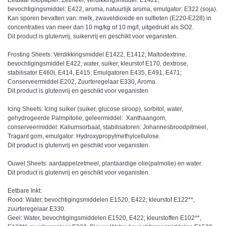
Eetbaar fotopapier: Zetmeel, verdikkingsmiddel: E1422,
bevochtigingsmiddel: E422, aroma, natuurlijk aroma, emulgator: E322 (soja).
Kan sporen bevatten van: melk, zwaveldioxide en sulfieten (E220-E228) in
concentraties van meer dan 10 mg/kg of 10 mg/l, uitgedrukt als SO2.
Dit product is glutenvrij, suikervrij en geschikt voor veganisten.
Frosting Sheets: Verdikkingsmiddel E1422, E1412; Maltodextrine,
bevochtigingsmiddel E422, water, suiker, kleurstof E170, dextrose,
stabilisator E460i, E414, E415; Emulgatoren E435, E491, E471;
Conserveermiddel E202, Zuurteregelaar E330, Aroma.
Dit product is glutenvrij en geschikt voor veganisten
Icing Sheets: Icing suiker (suiker, glucose siroop), sorbitol, water,
gehydrogeerde Palmpitolie, geleermiddel: Xanthaangom,
conserveermiddel: Kaliumsorbaat, stabilisatoren: Johannesbroodpitmeel,
Tragant gom, emulgator: Hydroxypropylmethylcellulose.
Dit product is glutenvrij en geschikt voor veganisten.
Ouwel Sheets: aardappelzetmeel, plantaardige olie(palmolie) en water.
Dit product is glutenvrij en geschikt voor veganisten.
Eetbare Inkt:
Rood: Water, bevochtigingsmiddelen E1520, E422; kleurstof E122**,
zuurteregelaar E330.
Geel: Water, bevochtigingsmiddelen E1520, E422; kleurstoffen E102**,