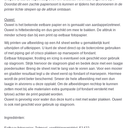
Doordat dit een zachte papiersoort is kunnen er tijdens het doorvoeren in de
printer lichte strepen op de afdruk ontstaan.
Ouwel:
Ouwel is het bekende eetbare papier en is gemaakt van aardappelzetmeel.
Ouwel is hittebestendig en dus geschikt om mee te bakken. De afdruk in
minder scherp dan bij een print op eetbaar fotopapier.
Wij printen uw afbeelding op een A4 sheet welke u gemakkelijk kunt
uitsnijden of uitknippen. U kunt de sheet direct op de botercréme gebruiken
of met piping gel of crisco plakken op marsepein of fondant.
Eetbaar fotopapier, frosting en icing is eventueel ook geschikt voor gebruik
op slagroom. Strijk hiervoor de slagroom glad en bedek deze met een laagje
poedersuiker. Breng de sheet niet te lang van te voren aan. Voor een mooier
en gladder resultaat legt u de sheet eerst op fondant of marsepein. Hiermee
wordt de print beter beschermd. Smeer de hele afbeelding met een dun
laagje in alvorens u deze opplakt. Om de afbeeldingen rechtop te kunnen
zetten moet bij alle materialen extra gumpaste (of fondant versterkt met
tylose) achter de print geplakt worden.
Ouwel is gevoelig voor water dus deze kunt u niet met water plakken. Ouwel
is ook niet geschikt voor gebruik op slagroom.
Ingrediënten: