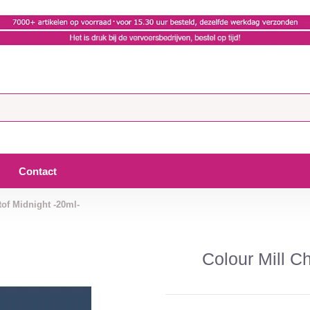
Contact
tof Midnight -20ml-
Colour Mill C