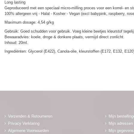
Long lasting
Geproduceerd met een speciaal micro-milling proces voor een korrel- en st
100% allergeen vrij - Halal - Kosher - Vegan (excl babypink, raspberry, r
Maximum dosage: 4,54 g/kg
Gebruik: Goed schudden voor gebruik. Voeg kleine beetjes kleurstof tegelij
Bewaaradvies: koele, droge & donkere plaats, vermijd direct zonlicht.
Inhoud: 20ml.
Ingrediënten: Glycerol (E422), Canola-olie, kleurstoffen (E172, E132, E12
Verzenden & Retourneren
Mijn bestellin
Privacy Verklaring
Mijn adressen
Algemene Voorwaarden
Mijn gegevens