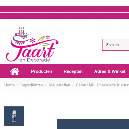
Producten
Recepten
Adres & Winkel
Home
Ingrediënten
Kleurstoffen
Colour Mill Chocolade Kleurs