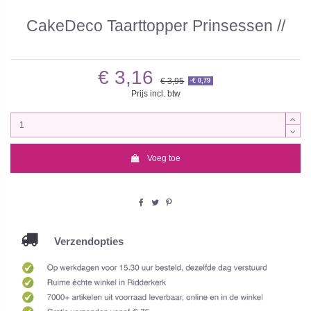
CakeDeco Taarttopper Prinsessen //
€ 3,16
€ 3,95
-€ 0,79
Prijs incl. btw
Voeg toe
Verzendopties