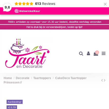
×
613
Reviews
9,6
0
Home
Decoratie
Taarttoppers
CakeDeco Taarttopper
Prinsessen //
Aanbieding!
-€ 0,79