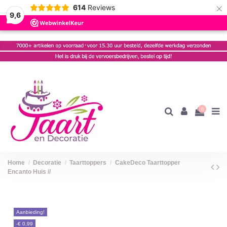
×
614
Reviews
9,6
0
Home
Decoratie
Taarttoppers
CakeDeco Taarttopper
Encanto Huis //
Aanbieding!
-€ 0,99