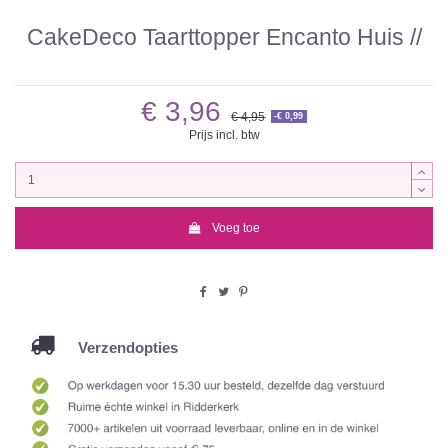
CakeDeco Taarttopper Encanto Huis //
€ 3,96
€ 4,95
-€ 0,99
Prijs incl. btw
Voeg toe
Verzendopties