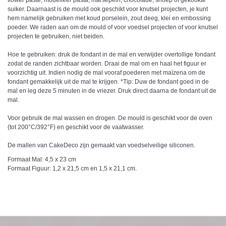
flower paste, modelleer pasta, marsepein, chocolade, snoep of gekookte
suiker. Daarnaast is de mould ook geschikt voor knutsel projecten, je kunt
hem namelijk gebruiken met koud porselein, zout deeg, klei en embossing
poeder. We raden aan om de mould of voor voedsel projecten of voor knutsel
projecten te gebruiken, niet beiden.
Hoe te gebruiken: druk de fondant in de mal en verwijder overtollige fondant
zodat de randen zichtbaar worden. Draai de mal om en haal het figuur er
voorzichtig uit. Indien nodig de mal vooraf poederen met maïzena om de
fondant gemakkelijk uit de mal te krijgen. *Tip: Duw de fondant goed in de
mal en leg deze 5 minuten in de vriezer. Druk direct daarna de fondant uit de
mal.
Voor gebruik de mal wassen en drogen. De mould is geschikt voor de oven
(tot 200°C/392°F) en geschikt voor de vaatwasser.
De mallen van CakeDeco zijn gemaakt van voedselveilige siliconen.
Formaat Mal: 4,5 x 23 cm
Formaat Figuur: 1,2 x 21,5 cm en 1,5 x 21,1 cm.