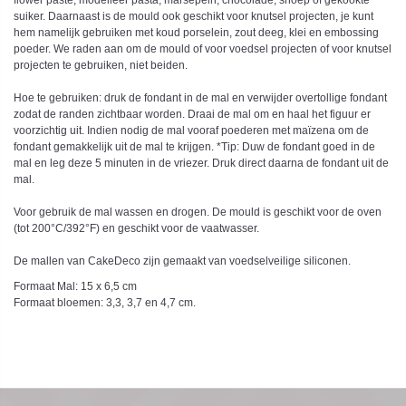
flower paste, modelleer pasta, marsepein, chocolade, snoep of gekookte
suiker. Daarnaast is de mould ook geschikt voor knutsel projecten, je kunt
hem namelijk gebruiken met koud porselein, zout deeg, klei en embossing
poeder. We raden aan om de mould of voor voedsel projecten of voor knutsel
projecten te gebruiken, niet beiden.
Hoe te gebruiken: druk de fondant in de mal en verwijder overtollige fondant
zodat de randen zichtbaar worden. Draai de mal om en haal het figuur er
voorzichtig uit. Indien nodig de mal vooraf poederen met maïzena om de
fondant gemakkelijk uit de mal te krijgen. *Tip: Duw de fondant goed in de
mal en leg deze 5 minuten in de vriezer. Druk direct daarna de fondant uit de
mal.
Voor gebruik de mal wassen en drogen. De mould is geschikt voor de oven
(tot 200°C/392°F) en geschikt voor de vaatwasser.
De mallen van CakeDeco zijn gemaakt van voedselveilige siliconen.
Formaat Mal: 15 x 6,5 cm
Formaat bloemen: 3,3, 3,7 en 4,7 cm.