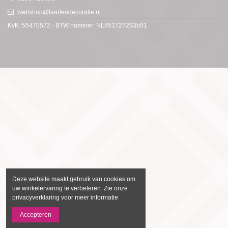
webshop@taartendecoratie.nl
KvK: 55470572 - BTW nummer: NL851727293b01
Deze website maakt gebruik van cookies om
uw winkelervaring te verbeteren. Zie onze
privacyverklaring voor meer informatie
Accepteren